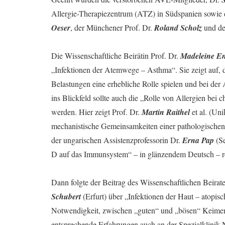
Allergie-Therapiezentrum (ATZ) in Südspanien sowie di
Oeser
, der Münchener Prof. Dr.
Roland Scholz
und der
Die Wissenschaftliche Beirätin Prof. Dr.
Madeleine En
„Infektionen der Atemwege – Asthma“. Sie zeigt auf, d
Belastungen eine erhebliche Rolle spielen und bei der 
ins Blickfeld sollte auch die „Rolle von Allergien 
werden. Hier zeigt Prof. Dr.
Martin Raithel
et al. (Un
mechanistische Gemeinsamkeiten einer pathologischen 
der ungarischen Assistenzprofessorin Dr.
Erna Pap
(Se
D auf das Immunsystem“ – in glänzendem Deutsch – ref
Dann folgte der Beitrag des Wissenschaftlichen Beirat
Schubert
(Erfurt) über „Infektionen der Haut – atopis
Notwendigkeit, zwischen „guten“ und „bösen“ Keimen a
entsprechende Erfahrungen auch an der Spezialklinik 