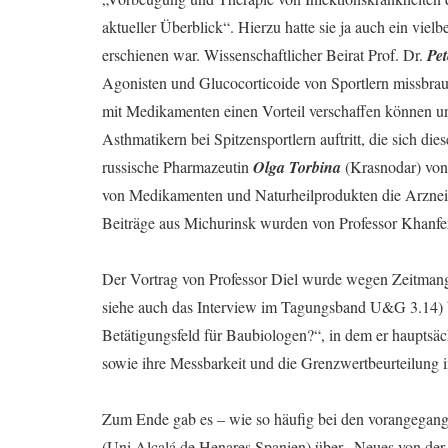
aktueller Überblick“. Hierzu hatte sie ja auch ein vie
erschienen war. Wissenschaftlicher Beirat Prof. Dr.
Pet
Agonisten und Glucocorticoide von Sportlern missbrauc
mit Medikamenten einen Vorteil verschaffen können und
Asthmatikern bei Spitzensportlern auftritt, die sich di
russische Pharmazeutin
Olga Torbina
(Krasnodar) von 
von Medikamenten und Naturheilprodukten die Arzneimi
Beiträge aus Michurinsk wurden von Professor Khanfer
Der Vortrag von Professor Diel wurde wegen Zeitmang
siehe auch das Interview im Tagungsband U&G 3.14) be
Betätigungsfeld für Baubiologen?“, in dem er hauptsä
sowie ihre Messbarkeit und die Grenzwertbeurteilung 
Zum Ende gab es – wie so häufig bei den vorangegan
(Uni Alcalá de Henares Spanien) über „Neues von der