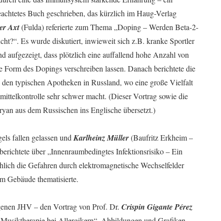
lbeachtetes Buch geschrieben, das kürzlich im Haug-Verlag
er Axt
(Fulda) referierte zum Thema „Doping – Werden Beta-2-
ht?“. Es wurde diskutiert, inwieweit sich z.B. kranke Sportler
 aufgezeigt, dass plötzlich eine auffallend hohe Anzahl von
ese Form des Dopings verschreiben lassen. Danach berichtete die
den typischen Apotheken in Russland, wo eine große Vielfalt
ttelkontrolle sehr schwer macht. (Dieser Vortrag sowie die
yan aus dem Russischen ins Englische übersetzt.)
els fallen gelassen und
Karlheinz Müller
(Baufritz Erkheim –
richtete über „Innenraumbedingtes Infektionsrisiko – Ein
chlich die Gefahren durch elektromagnetische Wechselfelder
im Gebäude thematisierte.
genen JHV – den Vortrag von Prof. Dr.
Crispin Gigante Pérez
 Musiktherapie bei Allergikern“. Abbildungen und Grafiken