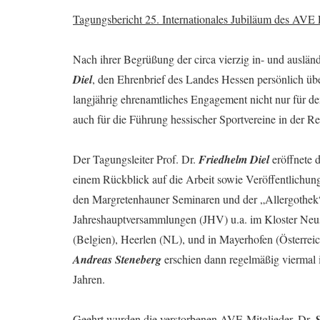
Tagungsbericht 25. Internationales Jubiläum des AV
Nach ihrer Begrüßung der circa vierzig in- und ausländ
Diel
, den Ehrenbrief des Landes Hessen persönlich ü
langjährig ehrenamtliches Engagement nicht nur für d
auch für die Führung hessischer Sportvereine in der 
Der Tagungsleiter
Prof. Dr.
Friedhelm Diel
eröffnete 
einem Rückblick auf die Arbeit sowie Veröffentlichun
den Margretenhauner Seminaren und der „Allergothek
Jahreshauptversammlungen (JHV) u.a. im Kloster Neust
(Belgien), Heerlen (NL), und in Mayerhofen (Österrei
Andreas Steneberg
erschien dann regelmäßig vier
Jahren.
Geehrt wurden die verstorbenen AVE-Mitglieder, Dr.
S