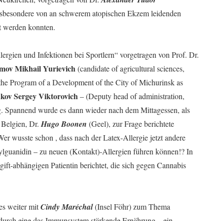
insbesondere von an schwerem atopischen Ekzem leidenden
lt werden konnten.
lergien und Infektionen bei Sportlern“ vorgetragen von Prof. Dr.
mov Mikhail Yurievich
(candidate of agricultural sciences,
e Program of a Development of the City of Michurinsk as
kov Sergey Viktorovich
– (Deputy head of administration,
. Spannend wurde es dann wieder nach dem Mittagessen, als
 Belgien, Dr.
Hugo Boonen
(Geel), zur Frage berichtete
r wusste schon , dass nach der Latex-Allergie jetzt andere
guanidin – zu neuen (Kontakt)-Allergien führen können!? In
ift-abhängigen Patientin berichtet, die sich gegen Cannabis
es weiter mit
Cindy Maréchal
(Insel Föhr) zum Thema
durch eine das Immunsystem stärkende Ernährung – ein