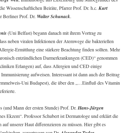
e Wissenschaftlichen Beiräte, Pfarrer Prof. Dr. h.c.
Kurt
 Berliner Prof. Dr.
Walter Schunack
.
nis
(Uni Belfast) begann danach mit ihrem Vortrag zu
ass neben viralen Infektionen der Atemwege die bakteriellen
Allergie-Ermittlung eine stärkere Beachtung finden sollten. Mehr
bei chronisch entzündlichen Darmerkrankungen (CED)“ genommen
ikliniken Erlangen) auf, dass Allergien und CED einige
Immunisierung aufweisen. Interessant ist dann auch der Beitrag
mmelweis-Uni Budapest), die über den „…Einfluß des Vitamin
erierte.
es (und Mann der ersten Stunde) Prof. Dr.
Hans-Jürgen
ches Ekzem“. Professor Schubert ist Dermatologe und erklärt die
uf unserer Haut differenzieren zu müssen. Hier gibt es
Neukirchen, vorgetragen von Dr.
Alexander Tudor