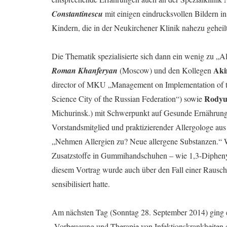
Constantinescu
mit einigen eindrucksvollen Bildern 
Kindern, die in der Neukirchener Klinik nahezu gehei
Die Thematik spezialisierte sich dann ein wenig zu „Al
Aki
Roman Khanferyan
(Moscow) und den Kollegen
director of MKU „Management on Implementation of th
Rodyu
Science City of the Russian Federation“) sowie
Michurinsk.) mit Schwerpunkt auf Gesunde Ernährung
Vorstandsmitglied und praktizierender Allergologe aus
„Nehmen Allergien zu? Neue allergene Substanzen.“ We
Zusatzstoffe in Gummihandschuhen – wie 1,3-Diphenyl
diesem Vortrag wurde auch über den Fall einer Rauschg
sensibilisiert hatte.
Am nächsten Tag (Sonntag 28. September 2014) ging 
„Vorbeugung und Therapie von Infektionskrankheiten 