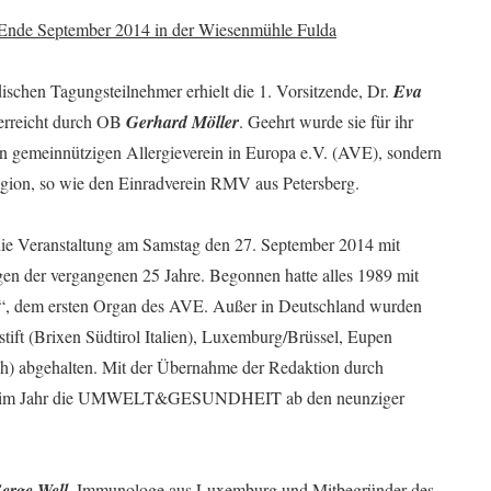
E Ende September 2014 in der Wiesenmühle Fulda
ischen Tagungsteilnehmer erhielt die 1. Vorsitzende, Dr.
Eva
berreicht durch OB
Gerhard Möller
. Geehrt wurde sie für ihr
en gemeinnützigen Allergieverein in Europa e.V. (AVE), sondern
Region, so wie den Einradverein RMV aus Petersberg.
die Veranstaltung am Samstag den 27. September 2014 mit
gen der vergangenen 25 Jahre. Begonnen hatte alles 1989 mit
“, dem ersten Organ des AVE. Außer in Deutschland wurden
ift (Brixen Südtirol Italien), Luxemburg/Brüssel, Eupen
ch) abgehalten. Mit der Übernahme der Redaktion durch
mal im Jahr die UMWELT&GESUNDHEIT ab den neunziger
erge Well
, Immunologe aus Luxemburg und Mitbegründer des