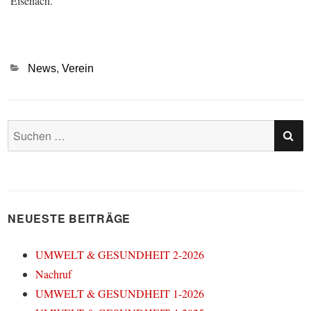
Eisenach.
Kategorien
News
,
Verein
SU
Suchen
nach:
NEUESTE BEITRÄGE
UMWELT & GESUNDHEIT 2-2026
Nachruf
UMWELT & GESUNDHEIT 1-2026